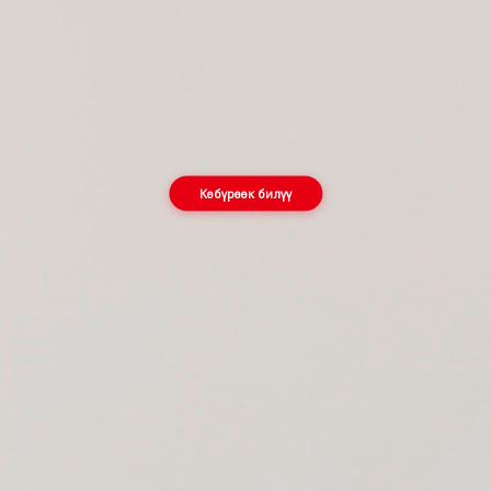
Көбүрөөк билүү