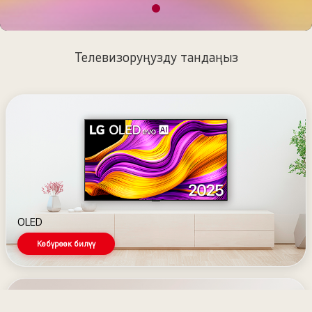
Телевизоруңузду тандаңыз
OLED
Көбүрөөк билүү