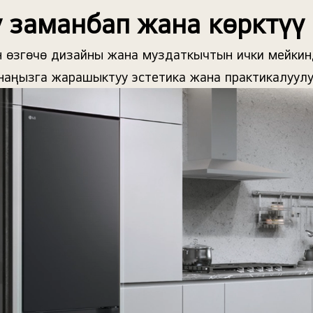
ү заманбап жана көрктүү 
 өзгөчө дизайны жана муздаткычтын ички мейкин
аңызга жарашыктуу эстетика жана практикалуулу