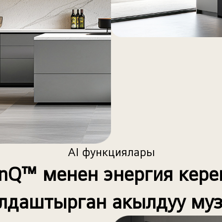
AI функциялары
inQ™ менен энергия кере
лдаштырган акылдуу музд