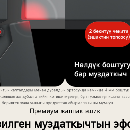
ычтын капталдары менен дубалдын ортосунда кеминде 4 мм боштук 
 калышы же дубалга тийип кетиши мүмкүн, бул түзмөктүн ишине таас
а берилген жана чыныгы продукттан айырмаланышы мүмкүн.
Премиум жалпак эшик
зилген муздаткычтын эф