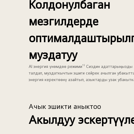
Колдонулбаган
мезгилдерде
оптималдаштырыл
муздатуу
AI энергия үнөмдөө режими¹⁾ Сиздин адаттарыңызды
талдап, муздаткычтын эшиги сейрек ачылган убакытт
энергия керектөөнү азайтып, азыктарды узак убакытка
Ачык эшикти аныктоо
Акылдуу эскертүүл