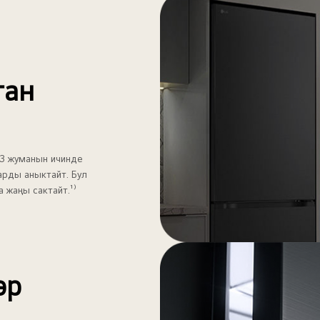
ган
 3 жуманын ичинде
арды аныктайт. Бул
 жаңы сактайт.¹⁾
өр