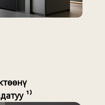
ктөөнү
атуу ¹⁾