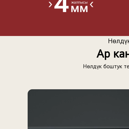
Нөлдү
Ар ка
Нөлдүк боштук те