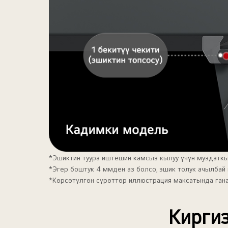
*Эшиктин туура иштешин камсыз кылуу үчүн муздатк
*Эгер боштук 4 ммден аз болсо, эшик толук ачылбай
*Көрсөтүлгөн сүрөттөр иллюстрация максатында ган
Кирги