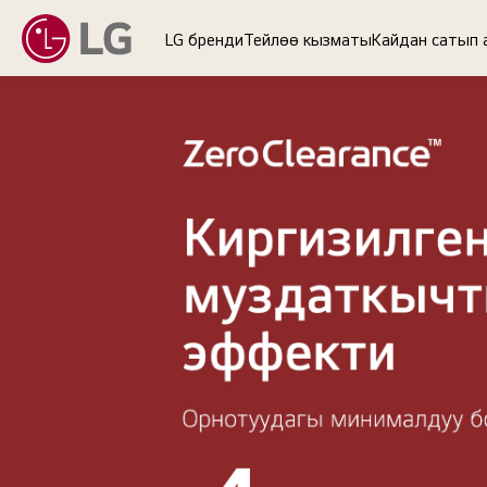
LG бренди
Тейлөө кызматы
Кайдан сатып 