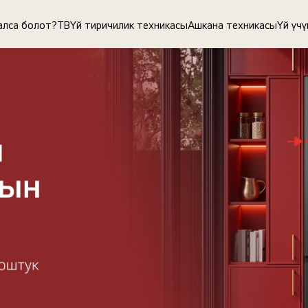
алса болот?
ТВ
Үй тиричилик техникасы
Ашкана техникасы
Үй үч