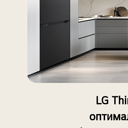
LG Th
оптима