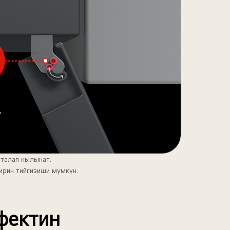
талап кылынат.
ирин тийгизиши мүмкүн.
фектин