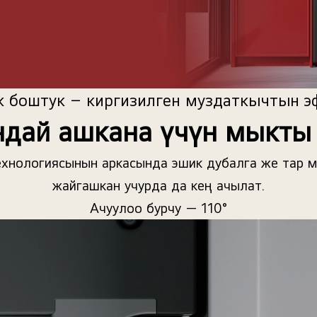
к боштук – киргизилген муздаткычтын э
ндай ашкана үчүн мыкты
хнологиясынын аркасында эшик дубалга же тар 
жайгашкан учурда да кең ачылат.
Ачуулоо бурчу — 110°