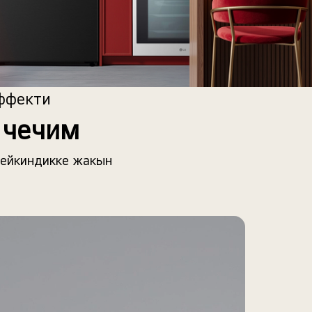
ффекти
 чечим
мейкиндикке жакын